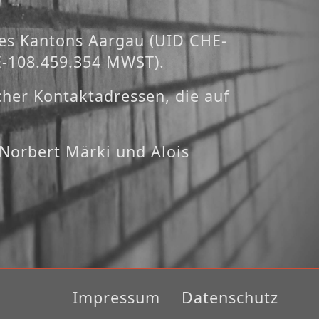
es Kantons Aargau (UID CHE-
E-108.459.354 MWST).
her Kontaktadressen, die auf
Norbert Märki und Alois
Impressum
Datenschutz