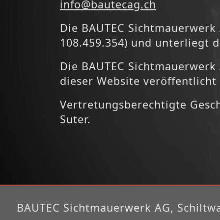
inf
o@bau
tecag.ch
Die BAUTEC Sichtmauerwerk A
108.459.354) und unterliegt
Die BAUTEC Sichtmauerwerk A
dieser Website veröffentlicht
Vertretungsberechtigte Gesc
Suter.
BAUTEC Sichtmauerwerk AG, Schiltwal